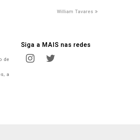
next
William Tavares
post:
Siga a MAIS nas redes
instagram
twitter
o de
s, a