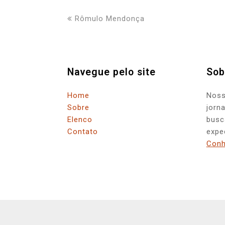
previous
Rômulo Mendonça
post:
Navegue pelo site
Sob
Home
Noss
Sobre
jorn
Elenco
busc
Contato
expe
Conh