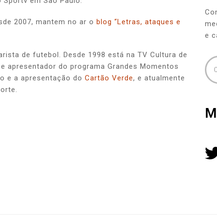
o Sportv em São Paulo.
Con
Desde 2007, mantem no ar o
blog “Letras, ataques e
med
e c
ista de futebol. Desde 1998 está na TV Cultura de
 e apresentador do programa Grandes Momentos
ão e a apresentação do
Cartão Verde
, e atualmente
orte.
M