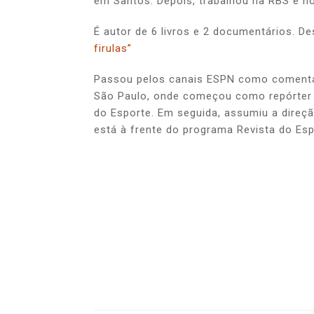
em Santos. Depois, trabalhou na RBS e n
É autor de 6 livros e 2 documentários. 
firulas”
Passou pelos canais ESPN como comentar
São Paulo, onde começou como repórter
do Esporte. Em seguida, assumiu a direç
está à frente do programa Revista do Esp