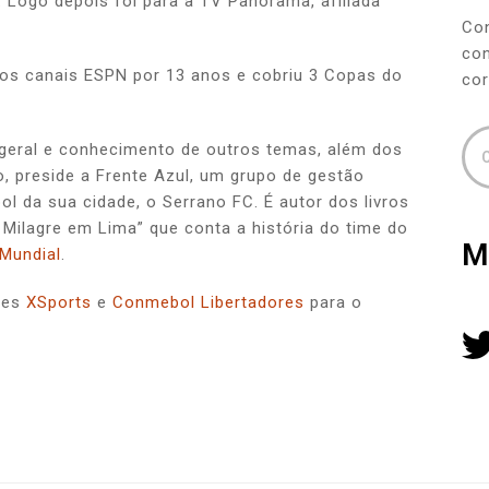
. Logo depois foi para a TV Panorama, afiliada
Co
con
os canais ESPN por 13 anos e cobriu 3 Copas do
cor
geral e conhecimento de outros temas, além dos
 preside a Frente Azul, um grupo de gestão
ol da sua cidade, o Serrano FC. É autor dos livros
– Milagre em Lima” que conta a história do time do
M
Mundial
.
rtes
XSports
e
Conmebol Libertadores
para o