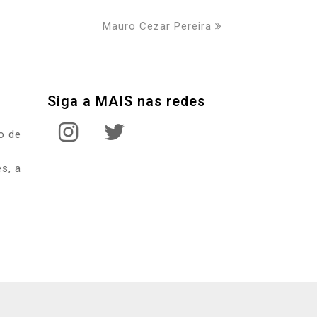
next
Mauro Cezar Pereira
post:
Siga a MAIS nas redes
instagram
twitter
o de
s, a