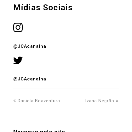
Mídias Sociais
@JCAcanalha
@JCAcanalha
previous
next
Daniela Boaventura
Ivana Negrão
post:
post: