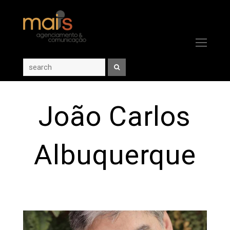
Ope
Mob
Men
Search
João Carlos
Albuquerque