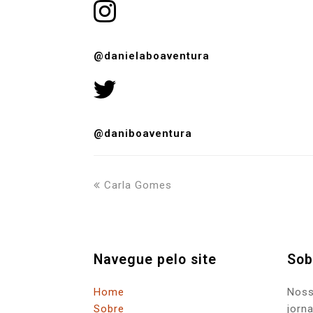
@danielaboaventura
@daniboaventura
previous
Carla Gomes
post:
Navegue pelo site
Sob
Home
Noss
Sobre
jorn