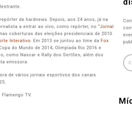
di
lestrante.
epórter de hardnews. Depois, aos 24 anos, já na
Con
rnalista a entrar ao vivo, como repórter, no
“Jornal
con
nas coberturas das eleições presidenciais de 2010.
eve
rte Interativo.
Em 2013 se juntou ao time da
Fox
publ
 Copa do Mundo de 2014, Olimpíada Rio 2016 e
mo, como Nascar e Rally dos Sertões, além dos
ela emissora.
C
dora de vários jornais esportivos dos canais
25.
o Flamengo TV.
Míd