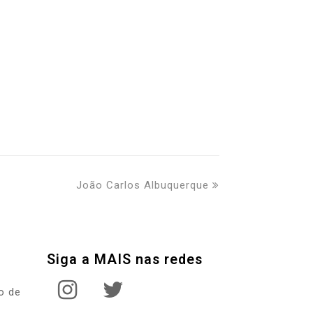
next
João Carlos Albuquerque
post:
Siga a MAIS nas redes
instagram
twitter
o de